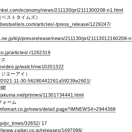
ankei.com/economy/news/211130/prl2111300208-n1.html
ES（ベストタイムズ）
-bestsellers.com/articles/-/press_release/1229247/
a.ne.jp/kiji/pressrelease/news/211130/prl21113012160208-n
.co.jp/articles/-/1262319
ース
icovideo.jp/watch/nw10201322
（レッジエーアイ）
.ai/2021-11-30-56280442261a59239e2601/
新聞
.otakuma.net/prtimes/11301734441.html
トフォーム
h.infomart.co.jp/news/detail.page?IMNEWS4=2944369
.jp/pr_times/32652/
17
://www.zaikei.co.jp/releases/1497096/