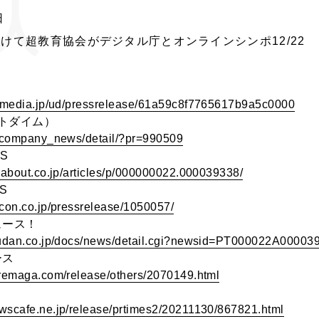
日
けて超教育協会がデジタル庁とオンラインシンポ12/22
.ismedia.jp/ud/pressrelease/61a59c8f7765617b9a5c0000
ットダイム）
jp/company_news/detail/?pr=990509
WS
llabout.co.jp/articles/p/000000022.000039338/
S
icon.co.jp/pressrelease/1050057/
ュース！
orudan.co.jp/docs/news/detail.cgi?newsid=PT000022A00003
ース
oremaga.com/release/others/2070149.html
wscafe.ne.jp/release/prtimes2/20211130/867821.html