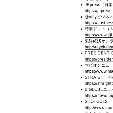
JBpress（
https://jbpre
@niftyビジネ
https://busine
時事ドットコ
https://www.ji
東洋経済オン
http://toyoke
PRESIDENT O
https://presi
マピオンニュ
https://www.m
STRAIGHT P
https://strai
BIGLOBEニ
https://news.
SEOTOOLS
http://www.se