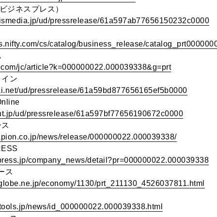
日本ビジネスプレス）
ss.ismedia.jp/ud/pressrelease/61a597ab77656150232c0000
ス
ss.nifty.com/cs/catalog/business_release/catalog_prt0000
ム
ji.com/jc/article?k=000000022.000039338&g=prt
ライン
izai.net/ud/pressrelease/61a59bd877656165ef5b0000
nline
dent.jp/ud/pressrelease/61a597bf77656190672c0000
ース
apion.co.jp/news/release/000000022.000039338/
RESS
ghtpress.jp/company_news/detail?pr=000000022.000039338
ュース
biglobe.ne.jp/economy/1130/prt_211130_4526037811.html
otools.jp/news/id_000000022.000039338.html