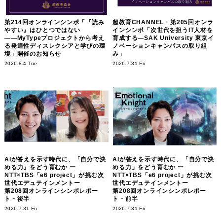
第214回オンラインシンポ「『読み
超教育CHANNEL・第205回オンラ
やすい』はひとつではない
インシンポ「次世代を担うIT人材を
――MyTypeプロジェクトから考え
育成する―SAK University 東京イ
る発達性ディスレクシアと学びの環
ノベーションキャンパスの取り組
境」開催のお知らせ
み」
2026.8.4 Tue
2026.7.31 Fri
AIが答えを示す時代に、「自分で決
AIが答えを示す時代に、「自分で決
める力」をどう育むか ー
める力」をどう育むか ー
NTT×TBS「e6 project」が挑む次
NTT×TBS「e6 project」が挑む次
世代エデュテインメントー
世代エデュテインメントー
第208回オンラインシンポレポー
第208回オンラインシンポレポー
ト・後半
ト・前半
2026.7.31 Fri
2026.7.31 Fri